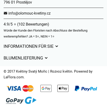
796 01 Prostějov
info@olomouc-kvetiny.cz
4.9/5 ⭐ (102 Bewertungen)
Würde der Kunde den Floristen nach Abschluss der Bestellung
weiterempfehlen? JA = 5⭐, NEIN = 1⭐
INFORMATIONEN FÜR SIE
Geschäftsbedingungen
BLUMENLIEFERUNG
Datenschutz
Liefergebühren
Lieferzeiten für Blumen – Übersicht der Möglichkeiten
© 2017 Květiny Svatý Mořic | Rozvoz květin. Powered by
Wohin wir Blumen liefern
LaFlora.com
.
Cookies
Kontakt