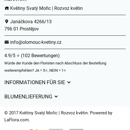
Květiny Svatý Mořic | Rozvoz květin
Janáčkova 4266/13
796 01 Prostějov
info@olomouc-kvetiny.cz
4.9/5 ⭐ (102 Bewertungen)
Würde der Kunde den Floristen nach Abschluss der Bestellung
weiterempfehlen? JA = 5⭐, NEIN = 1⭐
INFORMATIONEN FÜR SIE
Geschäftsbedingungen
BLUMENLIEFERUNG
Datenschutz
Liefergebühren
Lieferzeiten für Blumen – Übersicht der Möglichkeiten
© 2017 Květiny Svatý Mořic | Rozvoz květin. Powered by
Wohin wir Blumen liefern
LaFlora.com
.
Cookies