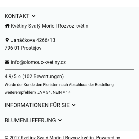
KONTAKT
Květiny Svatý Mořic | Rozvoz květin
Janáčkova 4266/13
796 01 Prostějov
info@olomouc-kvetiny.cz
4.9/5 ⭐ (102 Bewertungen)
Würde der Kunde den Floristen nach Abschluss der Bestellung
weiterempfehlen? JA = 5⭐, NEIN = 1⭐
INFORMATIONEN FÜR SIE
Geschäftsbedingungen
BLUMENLIEFERUNG
Datenschutz
Liefergebühren
Lieferzeiten für Blumen – Übersicht der Möglichkeiten
© 2017 Květiny Svatý Mořic | Rozvoz květin. Powered by