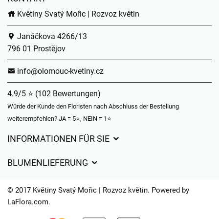
Květiny Svatý Mořic | Rozvoz květin
Janáčkova 4266/13
796 01 Prostějov
info@olomouc-kvetiny.cz
4.9/5 ⭐ (102 Bewertungen)
Würde der Kunde den Floristen nach Abschluss der Bestellung
weiterempfehlen? JA = 5⭐, NEIN = 1⭐
INFORMATIONEN FÜR SIE
Geschäftsbedingungen
BLUMENLIEFERUNG
Datenschutz
Liefergebühren
Lieferzeiten für Blumen – Übersicht der Möglichkeiten
© 2017 Květiny Svatý Mořic | Rozvoz květin. Powered by
Wohin wir Blumen liefern
LaFlora.com
.
Cookies