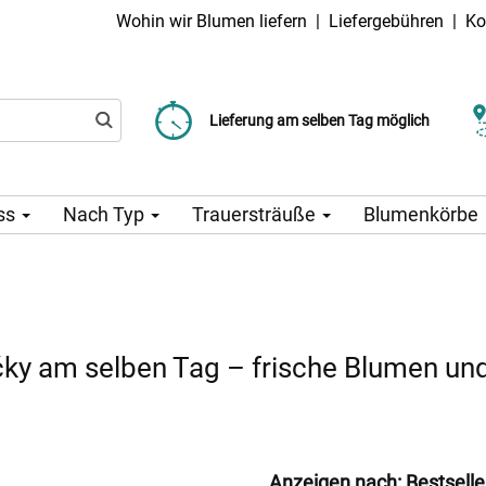
Wohin wir Blumen liefern
|
Liefergebühren
|
Ko
Liefergebühr ab 99 CZK
Wählen Sie Ihr Lieferdatum
Lieferung am selben Tag möglich
ss
Nach Typ
Trauersträuße
Blumenkörbe
ičky am selben Tag – frische Blumen un
Anzeigen nach:
Bestselle