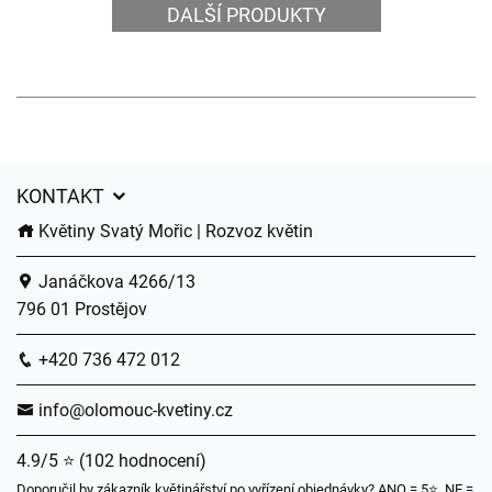
DALŠÍ PRODUKTY
KONTAKT
Květiny Svatý Mořic | Rozvoz květin
Janáčkova 4266/13
796 01 Prostějov
+420 736 472 012
info@olomouc-kvetiny.cz
4.9/5 ⭐ (102 hodnocení)
Doporučil by zákazník květinářství po vyřízení objednávky? ANO = 5⭐, NE =