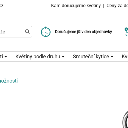
cz
Kam doručujeme květiny
|
Ceny za d
Doručujeme již od 99 Kč
Doručujeme již v den objednávky
Možný výběr času a dne doručení
ti
Květiny podle druhu
Smuteční kytice
Kv
možností