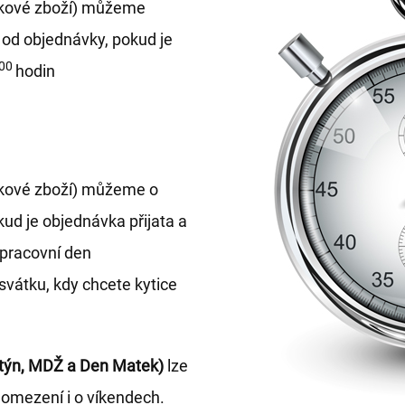
lňkové zboží) můžeme
 od objednávky, pokud je
00
hodin
lňkové zboží) můžeme o
kud je objednávka přijata a
 pracovní den
svátku, kdy chcete kytice
ntýn, MDŽ a Den Matek)
lze
omezení i o víkendech.