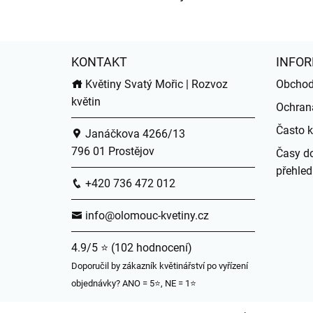
KONTAKT
INFOR
Květiny Svatý Mořic | Rozvoz
Obchod
květin
Ochran
Často k
Janáčkova 4266/13
796 01 Prostějov
Časy do
přehled
+420 736 472 012
info@olomouc-kvetiny.cz
4.9/5 ⭐ (102 hodnocení)
Doporučil by zákazník květinářství po vyřízení
objednávky? ANO = 5⭐, NE = 1⭐