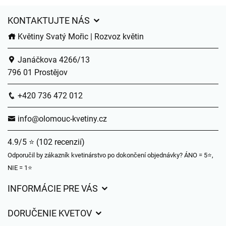
KONTAKTUJTE NÁS
Květiny Svatý Mořic | Rozvoz květin
Janáčkova 4266/13
796 01 Prostějov
+420 736 472 012
info@olomouc-kvetiny.cz
4.9/5 ⭐ (102 recenzií)
Odporučil by zákazník kvetinárstvo po dokončení objednávky? ÁNO = 5⭐,
NIE = 1⭐
INFORMÁCIE PRE VÁS
Všeobecné obchodné podmienky
DORUČENIE KVETOV
Ochrana osobných údajov