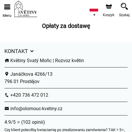
Koszyk
Szukaj
Menu
Opłaty za dostawę
KONTAKT
Květiny Svatý Mořic | Rozvoz květin
Janáčkova 4266/13
796 01 Prostějov
+420 736 472 012
info@olomouc-kvetiny.cz
4.9/5 ⭐ (102 opinii)
Czy klient poleciłby kwiaciarnię po zrealizowaniu zamówienia? TAK = 5⭐,