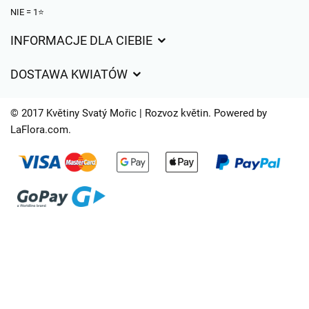
NIE = 1⭐
INFORMACJE DLA CIEBIE
Regulamin sklepu internetowego
DOSTAWA KWIATÓW
Ochrona danych osobowych
Opłaty za dostawę
Czasy dostawy kwiatów – przegląd możliwości
© 2017 Květiny Svatý Mořic | Rozvoz květin. Powered by
Gdzie dostarczamy kwiaty
LaFlora.com
.
Ciasteczka
Kontakt