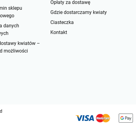
Opłaty za dostawę
min sklepu
Gdzie dostarczamy kwiaty
etowego
Ciasteczka
a danych
Kontakt
wych
dostawy kwiatów –
d możliwości
ed