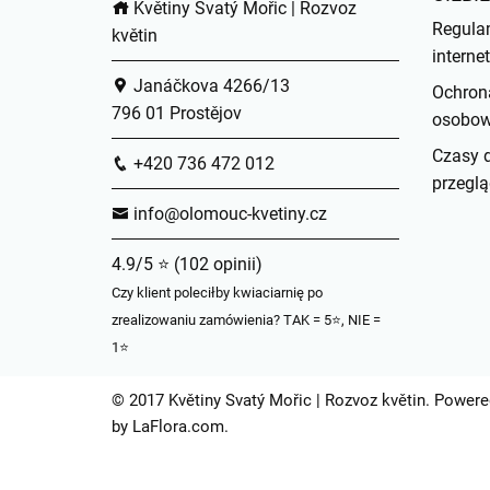
Květiny Svatý Mořic | Rozvoz
Regula
květin
intern
Janáčkova 4266/13
Ochron
796 01 Prostějov
osobo
Czasy 
+420 736 472 012
przeglą
info@olomouc-kvetiny.cz
4.9/5 ⭐ (102 opinii)
Czy klient poleciłby kwiaciarnię po
zrealizowaniu zamówienia? TAK = 5⭐, NIE =
1⭐
© 2017 Květiny Svatý Mořic | Rozvoz květin. Power
by
LaFlora.com
.