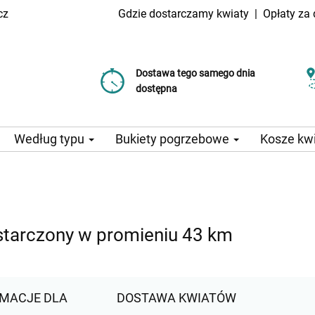
cz
Gdzie dostarczamy kwiaty
|
Opłaty za
Dostawa tego samego dnia
Wybierz datę dostawy
Koszt dostawy już od 99 CZK
dostępna
Według typu
Bukiety pogrzebowe
Kosze kw
starczony w promieniu 43 km
MACJE DLA
DOSTAWA KWIATÓW