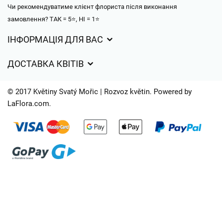
Чи рекомендуватиме клієнт флориста після виконання
замовлення? ТАК = 5⭐, НІ = 1⭐
ІНФОРМАЦІЯ ДЛЯ ВАС
Загальні умови ведення господарської діяльності
ДОСТАВКА КВІТІВ
Захист персональних даних
Вартість доставки
Час доставки квітів – огляд можливостей
© 2017 Květiny Svatý Mořic | Rozvoz květin. Powered by
Куди ми доставляємо квіти
LaFlora.com
.
Файли cookie
Контакти