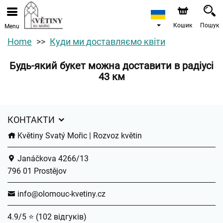
Кошик
Пошук
Menu
Home
Куди ми доставляємо квіти
Будь-який букет можна доставити в радіусі
43 км
КОНТАКТИ
Květiny Svatý Mořic | Rozvoz květin
Janáčkova 4266/13
796 01 Prostějov
info@olomouc-kvetiny.cz
4.9/5 ⭐ (102 відгуків)