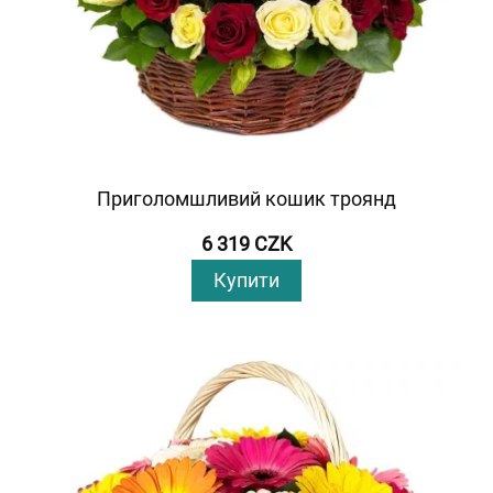
Приголомшливий кошик троянд
6 319 CZK
Купити