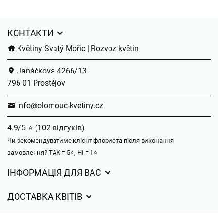
КОНТАКТИ
Květiny Svatý Mořic | Rozvoz květin
Janáčkova 4266/13
796 01 Prostějov
info@olomouc-kvetiny.cz
4.9/5 ⭐ (102 відгуків)
Чи рекомендуватиме клієнт флориста після виконання
замовлення? ТАК = 5⭐, НІ = 1⭐
ІНФОРМАЦІЯ ДЛЯ ВАС
Загальні умови ведення господарської діяльності
ДОСТАВКА КВІТІВ
Захист персональних даних
Вартість доставки