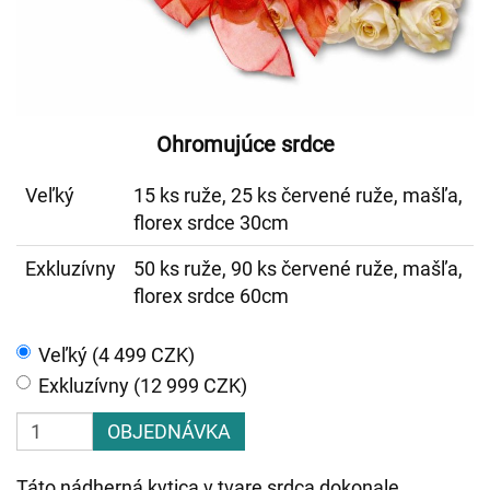
Ohromujúce srdce
Veľký
15 ks ruže, 25 ks červené ruže, mašľa,
florex srdce 30cm
Exkluzívny
50 ks ruže, 90 ks červené ruže, mašľa,
florex srdce 60cm
Veľký (4 499 CZK)
Exkluzívny (12 999 CZK)
OBJEDNÁVKA
Táto nádherná kytica v tvare srdca dokonale