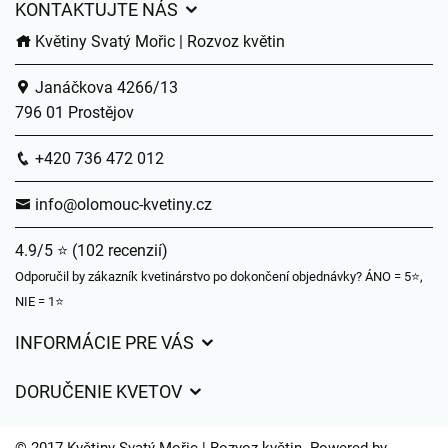
KONTAKTUJTE NÁS
Květiny Svatý Mořic | Rozvoz květin
Janáčkova 4266/13
796 01 Prostějov
+420 736 472 012
info@olomouc-kvetiny.cz
4.9/5 ⭐ (102 recenzií)
Odporučil by zákazník kvetinárstvo po dokončení objednávky? ÁNO = 5⭐,
NIE = 1⭐
INFORMÁCIE PRE VÁS
Všeobecné obchodné podmienky
DORUČENIE KVETOV
Ochrana osobných údajov
Poplatky za doručenie
Časy doručenia kvetov – prehľad možností