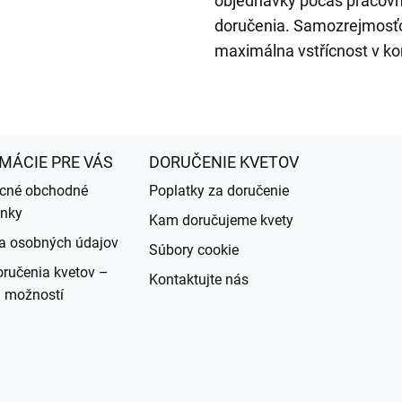
objednávky počas pracovn
doručenia. Samozrejmosťo
maximálna vstřícnost v ko
MÁCIE PRE VÁS
DORUČENIE KVETOV
cné obchodné
Poplatky za doručenie
nky
Kam doručujeme kvety
a osobných údajov
Súbory cookie
ručenia kvetov –
Kontaktujte nás
d možností