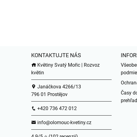
KONTAKTUJTE NÁS
INFOR
Květiny Svatý Mořic | Rozvoz
Všeobe
květin
podmie
Ochran
Janáčkova 4266/13
Časy do
796 01 Prostějov
prehľa
+420 736 472 012
info@olomouc-kvetiny.cz
4.9/5 ⭐ (102 recenzií)