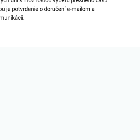
ých dní s možnosťou výberu presného času
u je potvrdenie o doručení e-mailom a
munikácii.