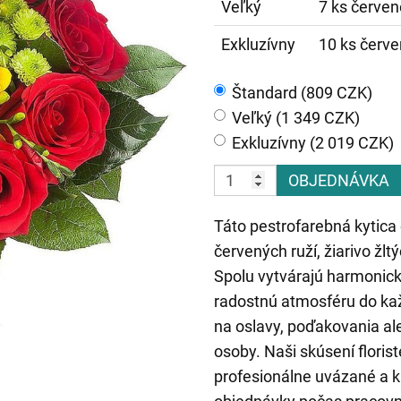
Veľký
7 ks červené
Exkluzívny
10 ks červen
Štandard (809 CZK)
Veľký (1 349 CZK)
Exkluzívny (2 019 CZK)
OBJEDNÁVKA
Táto pestrofarebná kytica 
červených ruží, žiarivo žlt
Spolu vytvárajú harmonick
radostnú atmosféru do kaž
na oslavy, poďakovania al
osoby. Naši skúsení floris
profesionálne uvázané a 