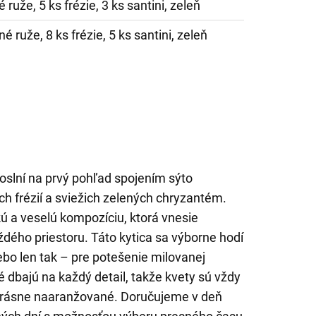
 ruže, 5 ks frézie, 3 ks santini, zeleň
é ruže, 8 ks frézie, 5 ks santini, zeleň
oslní na prvý pohľad spojením sýto
ých frézií a sviežich zelených chryzantém.
ú a veselú kompozíciu, ktorá vnesie
dého priestoru. Táto kytica sa výborne hodí
ebo len tak – pre potešenie milovanej
té dbajú na každý detail, takže kvety sú vždy
krásne naaranžované. Doručujeme v deň