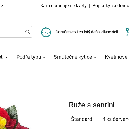
cz
Kam doručujeme kvety
|
Poplatky za doruč
Vyberte si dátum doručenia
Doručenie v ten istý deň k dispozícii
Poplatok za doručenie od 99 CZK
sti
Podľa typu
Smútočné kytice
Kvetinové
Ruže a santini
Štandard
4 ks červené