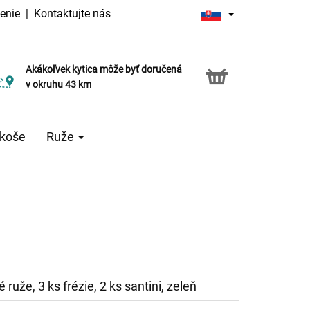
enie
|
Kontaktujte nás
Akákoľvek kytica môže byť doručená
v okruhu 43 km
 koše
Ruže
 ruže, 3 ks frézie, 2 ks santini, zeleň