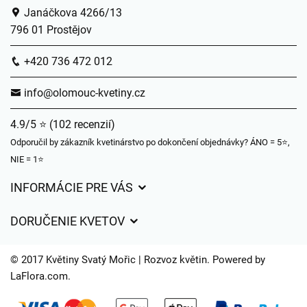
Janáčkova 4266/13
796 01 Prostějov
+420 736 472 012
info@olomouc-kvetiny.cz
4.9/5 ⭐ (102 recenzií)
Odporučil by zákazník kvetinárstvo po dokončení objednávky? ÁNO = 5⭐,
NIE = 1⭐
INFORMÁCIE PRE VÁS
Všeobecné obchodné podmienky
DORUČENIE KVETOV
Ochrana osobných údajov
Poplatky za doručenie
Časy doručenia kvetov – prehľad možností
© 2017 Květiny Svatý Mořic | Rozvoz květin. Powered by
Kam doručujeme kvety
LaFlora.com
.
Súbory cookie