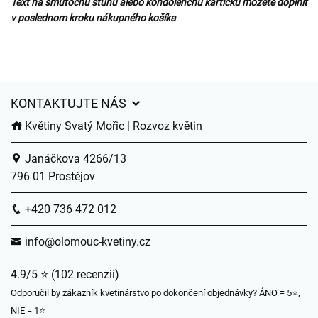
Text na smútočnú stuhu alebo kondolenčnú kartičku môžete doplniť
v poslednom kroku nákupného košíka
KONTAKTUJTE NÁS
Květiny Svatý Mořic | Rozvoz květin
Janáčkova 4266/13
796 01 Prostějov
+420 736 472 012
info@olomouc-kvetiny.cz
4.9/5 ⭐ (102 recenzií)
Odporučil by zákazník kvetinárstvo po dokončení objednávky? ÁNO = 5⭐,
NIE = 1⭐