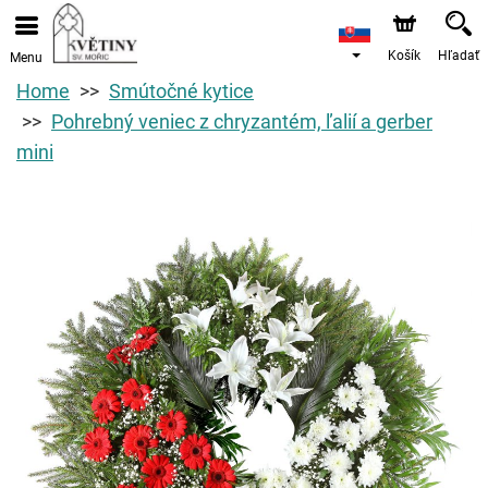
Košík
Hľadať
Menu
Home
Smútočné kytice
Pohrebný veniec z chryzantém, ľalií a gerber
mini