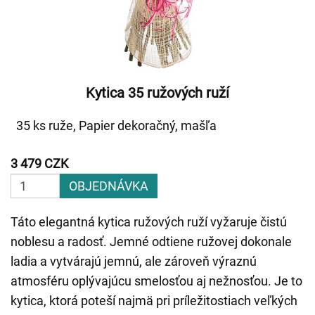
Kytica 35 ružových ruží
35 ks ruže, Papier dekoračný, mašľa
3 479 CZK
OBJEDNÁVKA
Táto elegantná kytica ružových ruží vyžaruje čistú
noblesu a radosť. Jemné odtiene ružovej dokonale
ladia a vytvárajú jemnú, ale zároveň výraznú
atmosféru oplývajúcu smelosťou aj nežnosťou. Je to
kytica, ktorá poteší najmä pri príležitostiach veľkých