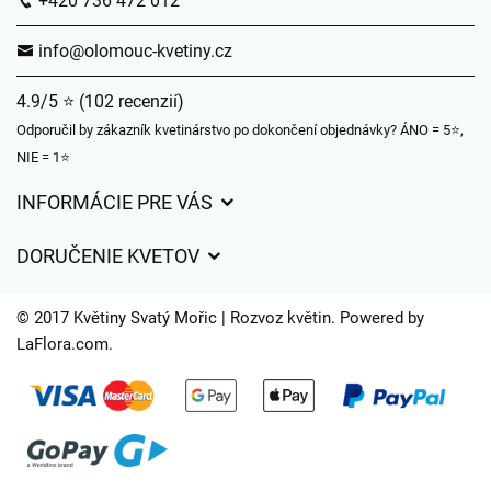
+420 736 472 012
info@olomouc-kvetiny.cz
4.9/5 ⭐ (102 recenzií)
Odporučil by zákazník kvetinárstvo po dokončení objednávky? ÁNO = 5⭐,
NIE = 1⭐
INFORMÁCIE PRE VÁS
Všeobecné obchodné podmienky
DORUČENIE KVETOV
Ochrana osobných údajov
Poplatky za doručenie
Časy doručenia kvetov – prehľad možností
© 2017 Květiny Svatý Mořic | Rozvoz květin. Powered by
Kam doručujeme kvety
LaFlora.com
.
Súbory cookie
Kontaktujte nás