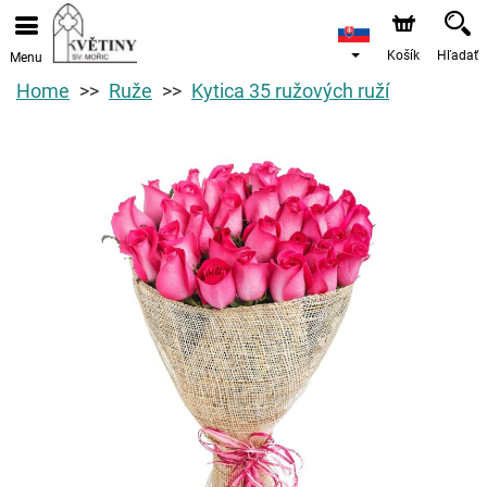
Košík
Hľadať
Menu
Home
Ruže
Kytica 35 ružových ruží