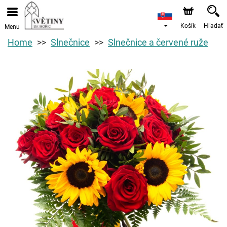
Košík
Hľadať
Menu
Home
Slnečnice
Slnečnice a červené ruže