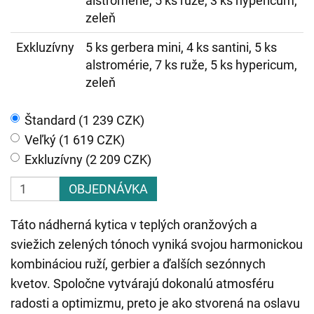
alstromérie, 5 ks ruže, 3 ks hypericum,
zeleň
Exkluzívny
5 ks gerbera mini, 4 ks santini, 5 ks
alstromérie, 7 ks ruže, 5 ks hypericum,
zeleň
Štandard (1 239 CZK)
Veľký (1 619 CZK)
Exkluzívny (2 209 CZK)
OBJEDNÁVKA
Táto nádherná kytica v teplých oranžových a
sviežich zelených tónoch vyniká svojou harmonickou
kombináciou ruží, gerbier a ďalších sezónnych
kvetov. Spoločne vytvárajú dokonalú atmosféru
radosti a optimizmu, preto je ako stvorená na oslavu