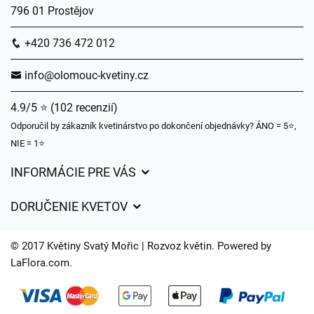
796 01 Prostějov
+420 736 472 012
info@olomouc-kvetiny.cz
4.9/5 ⭐ (102 recenzií)
Odporučil by zákazník kvetinárstvo po dokončení objednávky? ÁNO = 5⭐,
NIE = 1⭐
INFORMÁCIE PRE VÁS
Všeobecné obchodné podmienky
DORUČENIE KVETOV
Ochrana osobných údajov
Poplatky za doručenie
Časy doručenia kvetov – prehľad možností
© 2017 Květiny Svatý Mořic | Rozvoz květin. Powered by
Kam doručujeme kvety
LaFlora.com
.
Súbory cookie
Kontaktujte nás