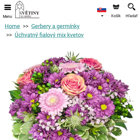
Košík
Hľadať
Menu
Home
Gerbery a germínky
Úchvatný fialový mix kvetov