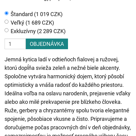
Štandard (1 019 CZK)
Veľký (1 689 CZK)
Exkluzívny (2 289 CZK)
OBJEDNÁVKA
Jemná kytica ladí v odtieňoch fialovej a ružovej,
ktorú dopĺňa svieža zeleň a nežné biele akcenty.
Spoločne vytvára harmonický dojem, ktorý pôsobí
optimisticky a vnáša radosť do každého priestoru.
Ideálna voľba na oslavu narodenín, prejavenie vďaky
alebo ako milé prekvapenie pre blízkeho človeka.
Ruže, gerbery a chryzantémy spolu tvoria elegantné
spojenie, pôsobiace vkusne a čisto. Pripravujeme a
doručujeme počas pracovných dní v deň objednávky,
samozrejmosťou je možnosť presného výberu času