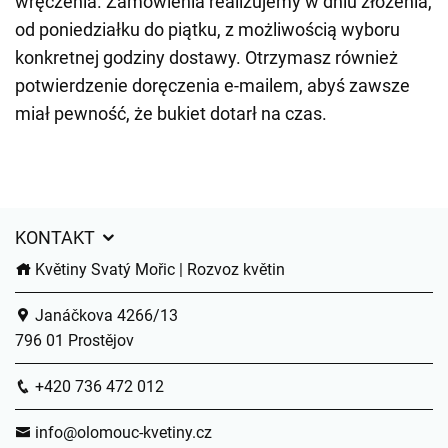
wręczenia. Zamówienia realizujemy w dniu złożenia,
od poniedziałku do piątku, z możliwością wyboru
konkretnej godziny dostawy. Otrzymasz również
potwierdzenie doręczenia e-mailem, abyś zawsze
miał pewność, że bukiet dotarł na czas.
KONTAKT
Květiny Svatý Mořic | Rozvoz květin
Janáčkova 4266/13
796 01 Prostějov
+420 736 472 012
info@olomouc-kvetiny.cz