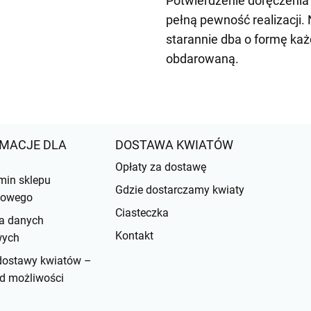
Potwierdzenie doręczeni
pełną pewność realizacji.
starannie dba o formę ka
obdarowaną.
MACJE DLA
DOSTAWA KWIATÓW
Opłaty za dostawę
min sklepu
Gdzie dostarczamy kwiaty
etowego
Ciasteczka
a danych
Kontakt
wych
dostawy kwiatów –
d możliwości