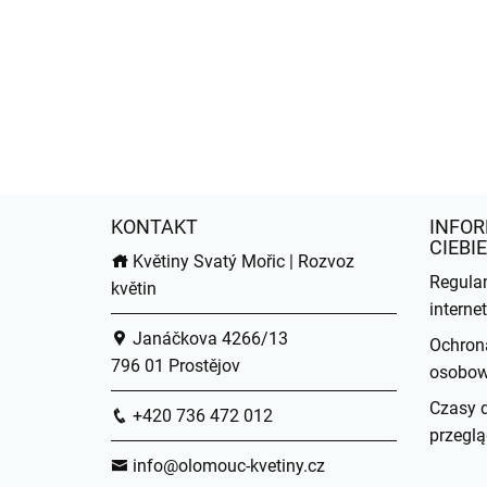
KONTAKT
INFOR
CIEBIE
Květiny Svatý Mořic | Rozvoz
Regula
květin
intern
Janáčkova 4266/13
Ochron
796 01 Prostějov
osobo
Czasy 
+420 736 472 012
przeglą
info@olomouc-kvetiny.cz