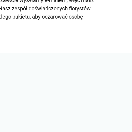
a zawsze wysyłamy e-mailem, więc masz
 Nasz zespół doświadczonych florystów
żdego bukietu, aby oczarować osobę