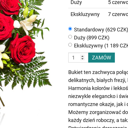
Duży
5 czerwo
Ekskluzywny
7 czerwo
Standardowy (629 CZK
Duży (899 CZK)
Ekskluzywny (1 189 CZ
ZAMÓW
Bukiet ten zachwyca połą
delikatnych, białych frezji
Harmonia kolorów i lekkość
niezwykle elegancko i św
romantyczne okazje, jak i 
Możemy zorganizować dor
każdy dzień roboczy, a ta