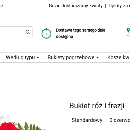
cz
Gdzie dostarczamy kwiaty
|
Opłaty za
Dostawa tego samego dnia
Wybierz datę dostawy
Koszt dostawy już od 99 CZK
dostępna
Według typu
Bukiety pogrzebowe
Kosze kw
Bukiet róż i frezji
Standardowy
3 czerwo