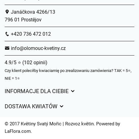
Janáčkova 4266/13
796 01 Prostějov
+420 736 472 012
info@olomouc-kvetiny.cz
4.9/5 ⭐ (102 opinii)
Czy klient poleciłby kwiaciarnię po zrealizowaniu zamówienia? TAK = 5⭐,
NIE = 1⭐
INFORMACJE DLA CIEBIE
Regulamin sklepu internetowego
DOSTAWA KWIATÓW
Ochrona danych osobowych
Opłaty za dostawę
Czasy dostawy kwiatów – przegląd możliwości
© 2017 Květiny Svatý Mořic | Rozvoz květin. Powered by
Gdzie dostarczamy kwiaty
LaFlora.com
.
Ciasteczka