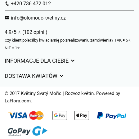
+420 736 472 012
info@olomouc-kvetiny.cz
4.9/5 ⭐ (102 opinii)
Czy klient poleciłby kwiaciarnię po zrealizowaniu zamówienia? TAK = 5⭐,
NIE = 1⭐
INFORMACJE DLA CIEBIE
Regulamin sklepu internetowego
DOSTAWA KWIATÓW
Ochrona danych osobowych
Opłaty za dostawę
Czasy dostawy kwiatów – przegląd możliwości
© 2017 Květiny Svatý Mořic | Rozvoz květin. Powered by
Gdzie dostarczamy kwiaty
LaFlora.com
.
Ciasteczka
Kontakt