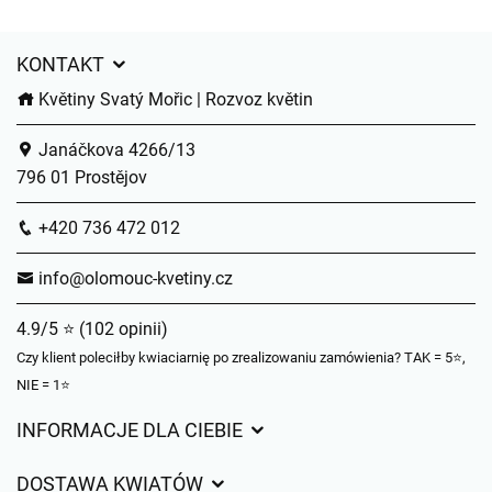
KONTAKT
Květiny Svatý Mořic | Rozvoz květin
Janáčkova 4266/13
796 01 Prostějov
+420 736 472 012
info@olomouc-kvetiny.cz
4.9/5 ⭐ (102 opinii)
Czy klient poleciłby kwiaciarnię po zrealizowaniu zamówienia? TAK = 5⭐,
NIE = 1⭐
INFORMACJE DLA CIEBIE
Regulamin sklepu internetowego
DOSTAWA KWIATÓW