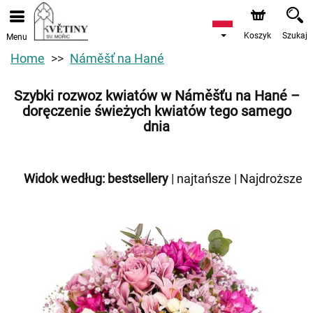
Koszyk
Szukaj
Menu
Home
Náměšť na Hané
Szybki rozwoz kwiatów w Náměšťu na Hané –
doręczenie świeżych kwiatów tego samego
dnia
Widok według:
bestsellery
|
najtańsze
|
Najdroższe