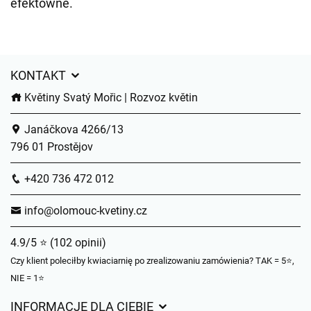
efektowne.
KONTAKT
Květiny Svatý Mořic | Rozvoz květin
Janáčkova 4266/13
796 01 Prostějov
+420 736 472 012
info@olomouc-kvetiny.cz
4.9/5 ⭐ (102 opinii)
Czy klient poleciłby kwiaciarnię po zrealizowaniu zamówienia? TAK = 5⭐,
NIE = 1⭐
INFORMACJE DLA CIEBIE