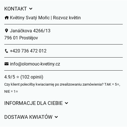
KONTAKT
Květiny Svatý Mořic | Rozvoz květin
Janáčkova 4266/13
796 01 Prostějov
+420 736 472 012
info@olomouc-kvetiny.cz
4.9/5 ⭐ (102 opinii)
Czy klient poleciłby kwiaciarnię po zrealizowaniu zamówienia? TAK = 5⭐,
NIE = 1⭐
INFORMACJE DLA CIEBIE
Regulamin sklepu internetowego
DOSTAWA KWIATÓW
Ochrona danych osobowych
Opłaty za dostawę