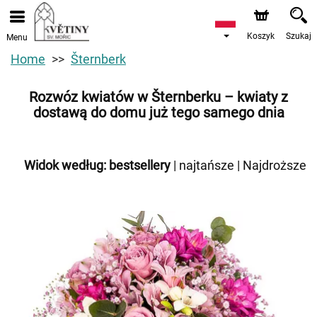
Koszyk
Szukaj
Menu
Home
Šternberk
Rozwóz kwiatów w Šternberku – kwiaty z
dostawą do domu już tego samego dnia
Widok według:
bestsellery
|
najtańsze
|
Najdroższe