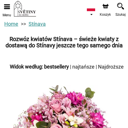
Koszyk
Szukaj
Menu
Home
Stínava
Rozwóz kwiatów Stínava – świeże kwiaty z
dostawą do Stínavy jeszcze tego samego dnia
Widok według:
bestsellery
|
najtańsze
|
Najdroższe