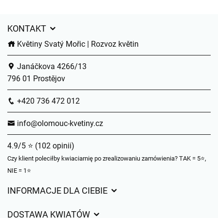
KONTAKT
Květiny Svatý Mořic | Rozvoz květin
Janáčkova 4266/13
796 01 Prostějov
+420 736 472 012
info@olomouc-kvetiny.cz
4.9/5 ⭐ (102 opinii)
Czy klient poleciłby kwiaciarnię po zrealizowaniu zamówienia? TAK = 5⭐,
NIE = 1⭐
INFORMACJE DLA CIEBIE
Regulamin sklepu internetowego
DOSTAWA KWIATÓW