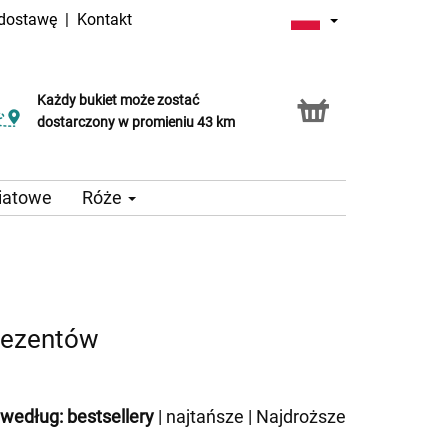
 dostawę
|
Kontakt
Każdy bukiet może zostać
dostarczony w promieniu 43 km
iatowe
Róże
prezentów
 według:
bestsellery
|
najtańsze
|
Najdroższe