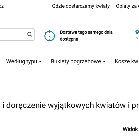
cz
Gdzie dostarczamy kwiaty
|
Opłaty za
Dostawa tego samego dnia
Wybierz datę dostawy
Koszt dostawy już od 99 CZK
dostępna
Według typu
Bukiety pogrzebowe
Kosze kw
 i doręczenie wyjątkowych kwiatów i 
Widok