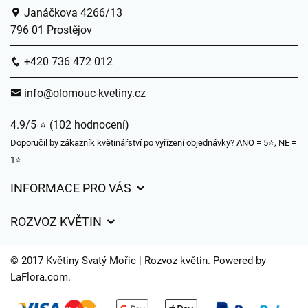
Janáčkova 4266/13
796 01 Prostějov
+420 736 472 012
info@olomouc-kvetiny.cz
4.9/5 ⭐ (102 hodnocení)
Doporučil by zákazník květinářství po vyřízení objednávky? ANO = 5⭐, NE =
1⭐
INFORMACE PRO VÁS
Obchodní podmínky
ROZVOZ KVĚTIN
Ochrana osobních údajů
Ceny za doručení
Často kladené dotazy
© 2017 Květiny Svatý Mořic | Rozvoz květin. Powered by
Kam doručujeme květiny
LaFlora.com
.
Časy doručení květin – přehled možností
Cookies