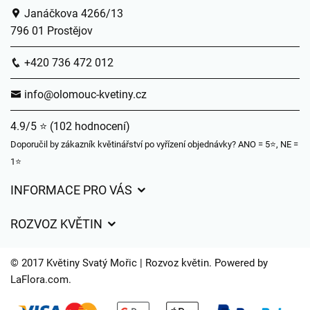
Janáčkova 4266/13
796 01 Prostějov
+420 736 472 012
info@olomouc-kvetiny.cz
4.9/5 ⭐ (102 hodnocení)
Doporučil by zákazník květinářství po vyřízení objednávky? ANO = 5⭐, NE =
1⭐
INFORMACE PRO VÁS
Obchodní podmínky
ROZVOZ KVĚTIN
Ochrana osobních údajů
Ceny za doručení
Často kladené dotazy
© 2017 Květiny Svatý Mořic | Rozvoz květin. Powered by
Kam doručujeme květiny
LaFlora.com
.
Časy doručení květin – přehled možností
Cookies