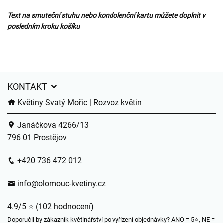
Text na smuteční stuhu nebo kondolenční kartu můžete doplnit v
posledním kroku košíku
KONTAKT
Květiny Svatý Mořic | Rozvoz květin
Janáčkova 4266/13
796 01 Prostějov
+420 736 472 012
info@olomouc-kvetiny.cz
4.9/5 ⭐ (102 hodnocení)
Doporučil by zákazník květinářství po vyřízení objednávky? ANO = 5⭐, NE =