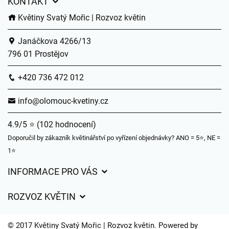
KONTAKT
Květiny Svatý Mořic | Rozvoz květin
Janáčkova 4266/13
796 01 Prostějov
+420 736 472 012
info@olomouc-kvetiny.cz
4.9/5 ⭐ (102 hodnocení)
Doporučil by zákazník květinářství po vyřízení objednávky? ANO = 5⭐, NE =
1⭐
INFORMACE PRO VÁS
Obchodní podmínky
ROZVOZ KVĚTIN
Ochrana osobních údajů
Ceny za doručení
Často kladené dotazy
© 2017 Květiny Svatý Mořic | Rozvoz květin. Powered by