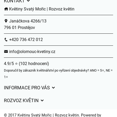
KONTAKT
Květiny Svatý Mořic | Rozvoz květin
Janáčkova 4266/13
796 01 Prostějov
+420 736 472 012
info@olomouc-kvetiny.cz
4.9/5 ⭐ (102 hodnocení)
Doporučil by zákazník květinářství po vyřízení objednávky? ANO = 5⭐, NE =
1⭐
INFORMACE PRO VÁS
Obchodní podmínky
ROZVOZ KVĚTIN
Ochrana osobních údajů
Ceny za doručení
Často kladené dotazy
© 2017 Květiny Svatý Mořic | Rozvoz květin. Powered by