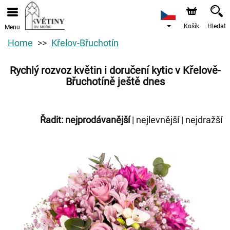
Košík
Hledat
Menu
Home
Křelov-Břuchotín
Rychlý rozvoz květin i doručení kytic v Křelově-
Břuchotíně ještě dnes
Řadit:
nejprodávanější
|
nejlevnější
|
nejdražší