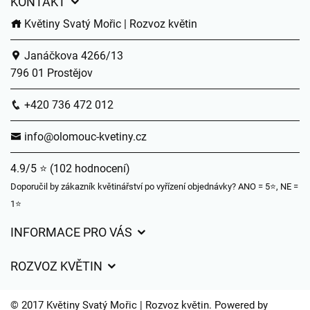
KONTAKT
Květiny Svatý Mořic | Rozvoz květin
Janáčkova 4266/13
796 01 Prostějov
+420 736 472 012
info@olomouc-kvetiny.cz
4.9/5 ⭐ (102 hodnocení)
Doporučil by zákazník květinářství po vyřízení objednávky? ANO = 5⭐, NE =
1⭐
INFORMACE PRO VÁS
Obchodní podmínky
ROZVOZ KVĚTIN
Ochrana osobních údajů
Ceny za doručení
Často kladené dotazy
© 2017 Květiny Svatý Mořic | Rozvoz květin. Powered by