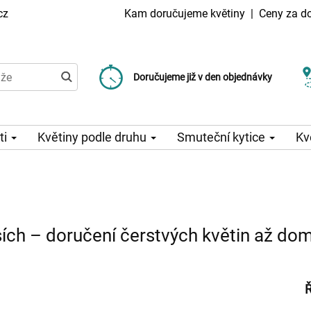
cz
Kam doručujeme květiny
|
Ceny za d
Doručujeme již od 99 Kč
Doručujeme již v den objednávky
Možný výběr času a dne doručení
ti
Květiny podle druhu
Smuteční kytice
Kv
sích – doručení čerstvých květin až do
Ř