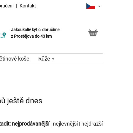
oručení
|
Kontakt
Jakoukoliv kytici doručíme
z Prostějova do 43 km
ětinové koše
Růže
mů ještě dnes
adit:
nejprodávanější
|
nejlevnější
|
nejdražší