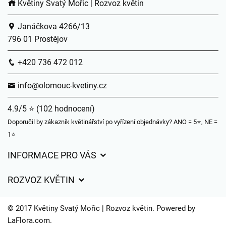
Květiny Svatý Mořic | Rozvoz květin
Janáčkova 4266/13
796 01 Prostějov
+420 736 472 012
info@olomouc-kvetiny.cz
4.9/5 ⭐ (102 hodnocení)
Doporučil by zákazník květinářství po vyřízení objednávky? ANO = 5⭐, NE =
1⭐
INFORMACE PRO VÁS
Obchodní podmínky
ROZVOZ KVĚTIN
Ochrana osobních údajů
Ceny za doručení
Často kladené dotazy
© 2017 Květiny Svatý Mořic | Rozvoz květin. Powered by
Kam doručujeme květiny
LaFlora.com
.
Časy doručení květin – přehled možností