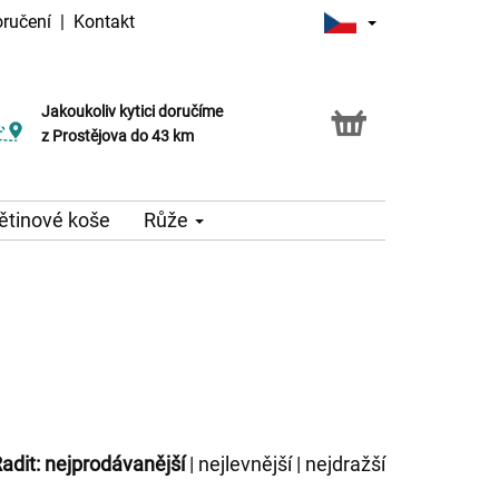
oručení
|
Kontakt
Jakoukoliv kytici doručíme
z Prostějova do 43 km
ětinové koše
Růže
adit:
nejprodávanější
|
nejlevnější
|
nejdražší