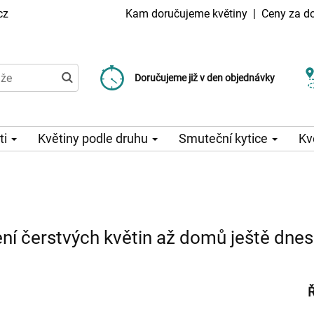
cz
Kam doručujeme květiny
|
Ceny za d
Doručujeme již od 99 Kč
Doručujeme již v den objednávky
Možný výběr času a dne doručení
ti
Květiny podle druhu
Smuteční kytice
Kv
ní čerstvých květin až domů ještě dnes
Ř