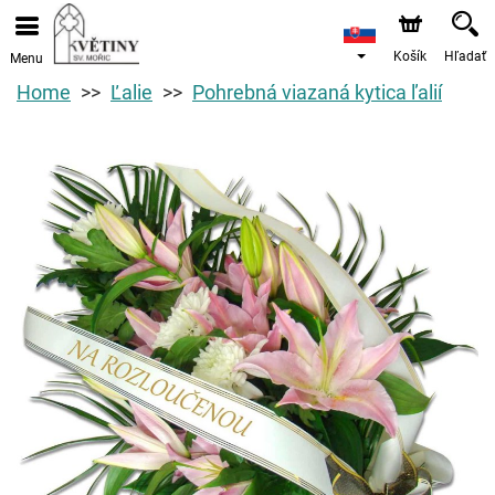
Košík
Hľadať
Menu
Home
Ľalie
Pohrebná viazaná kytica ľalií