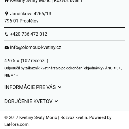
Květiny Svatý Mořic | Rozvoz květin
Janáčkova 4266/13
796 01 Prostějov
+420 736 472 012
info@olomouc-kvetiny.cz
4.9/5 ⭐ (102 recenzií)
Odporučil by zákazník kvetinárstvo po dokončení objednávky? ÁNO = 5⭐,
NIE = 1⭐
INFORMÁCIE PRE VÁS
Všeobecné obchodné podmienky
DORUČENIE KVETOV
Ochrana osobných údajov
Poplatky za doručenie
Časy doručenia kvetov – prehľad možností
© 2017 Květiny Svatý Mořic | Rozvoz květin. Powered by
Kam doručujeme kvety
LaFlora.com
.