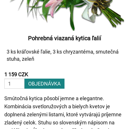
Pohrebná viazaná kytica ľalií
3 ks kráľovské ľalie, 3 ks chryzantéma, smutečná
stuha, zeleň
1 159 CZK
OBJEDNÁVKA
Smútočná kytica pôsobí jemne a elegantne.
Kombinácia svetloružových a bielych kvetov je
doplnená zelenými listami, ktoré vytvárajú príjemne
zladený celok. Stuhu so slovenským nápisom na