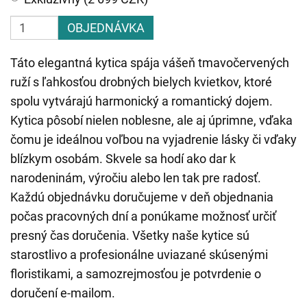
OBJEDNÁVKA
Táto elegantná kytica spája vášeň tmavočervených
ruží s ľahkosťou drobných bielych kvietkov, ktoré
spolu vytvárajú harmonický a romantický dojem.
Kytica pôsobí nielen noblesne, ale aj úprimne, vďaka
čomu je ideálnou voľbou na vyjadrenie lásky či vďaky
blízkym osobám. Skvele sa hodí ako dar k
narodeninám, výročiu alebo len tak pre radosť.
Každú objednávku doručujeme v deň objednania
počas pracovných dní a ponúkame možnosť určiť
presný čas doručenia. Všetky naše kytice sú
starostlivo a profesionálne uviazané skúsenými
floristikami, a samozrejmosťou je potvrdenie o
doručení e-mailom.