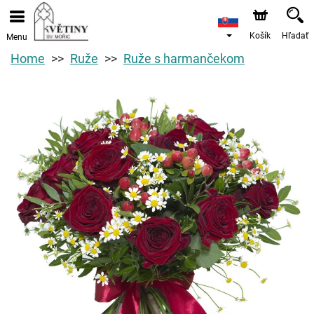
Košík
Hľadať
Menu
Home
Ruže
Ruže s harmančekom