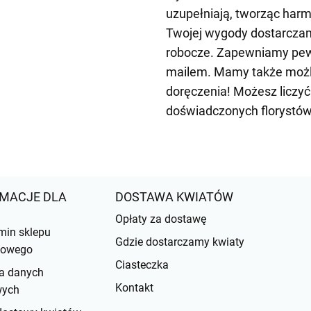
uzupełniają, tworząc harmo
Twojej wygody dostarczam
robocze. Zapewniamy pewn
mailem. Mamy także możl
doręczenia! Możesz liczy
doświadczonych florystów
MACJE DLA
DOSTAWA KWIATÓW
Opłaty za dostawę
min sklepu
Gdzie dostarczamy kwiaty
etowego
Ciasteczka
a danych
Kontakt
wych