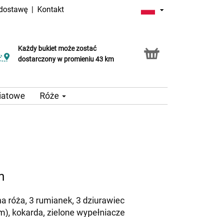
 dostawę
|
Kontakt
Każdy bukiet może zostać
dostarczony w promieniu 43 km
iatowe
Róże
m
a róża, 3 rumianek, 3 dziurawiec
m), kokarda, zielone wypełniacze