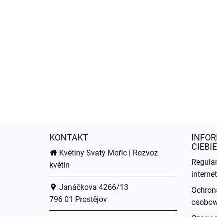
KONTAKT
INFOR
CIEBIE
Květiny Svatý Mořic | Rozvoz
Regula
květin
intern
Janáčkova 4266/13
Ochron
796 01 Prostějov
osobo