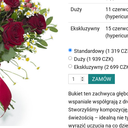
Duży
11 czerwo
(hypericu
Ekskluzywny
15 czerwo
(hypericu
Standardowy (1 319 CZ
Duży (1 939 CZK)
Ekskluzywny (2 699 CZ
ZAMÓW
Bukiet ten zachwyca głębo
wspaniale współgrają z dro
Stworzyliśmy kompozycję,
świeżością – idealną nie t
wyrazić uczucia na co dzie