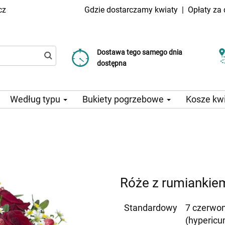
cz
Gdzie dostarczamy kwiaty
|
Opłaty za
Dostawa tego samego dnia
Wybierz datę dostawy
Koszt dostawy już od 99 CZK
dostępna
Według typu
Bukiety pogrzebowe
Kosze kw
Róże z rumiankie
Standardowy
7 czerwon
(hypericu