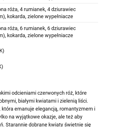
na róża, 4 rumianek, 4 dziurawiec
m), kokarda, zielone wypełniacze
na róża, 6 rumianek, 6 dziurawiec
m), kokarda, zielone wypełniacze
K)
K)
kimi odcieniami czerwonych róż, które
bnymi, białymi kwiatami i zielenią liści.
 która emanuje elegancją, romantyzmem i
ylko na wyjątkowe okazje, ale też aby
ń. Starannie dobrane kwiaty świetnie się