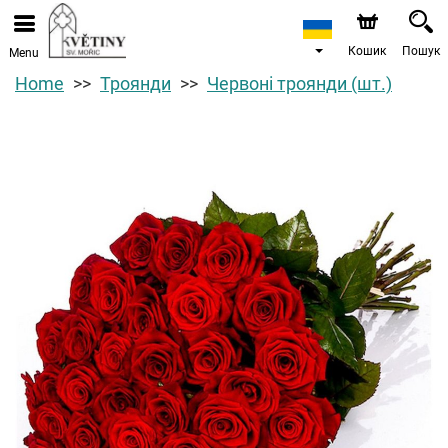
Кошик
Пошук
Menu
Home
Троянди
Червоні троянди (шт.)