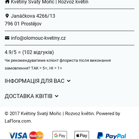
Květiny Svatý Mořic | Rozvoz květin
Janáčkova 4266/13
796 01 Prostějov
info@olomouc-kvetiny.cz
4.9/5 ⭐ (102 відгуків)
Чи рекомендуватиме клієнт флориста після виконання
замовлення? ТАК = 5⭐, НІ = 1⭐
ІНФОРМАЦІЯ ДЛЯ ВАС
Загальні умови ведення господарської діяльності
ДОСТАВКА КВІТІВ
Захист персональних даних
Вартість доставки
Час доставки квітів – огляд можливостей
© 2017 Květiny Svatý Mořic | Rozvoz květin. Powered by
Куди ми доставляємо квіти
LaFlora.com
.
Файли cookie
Контакти