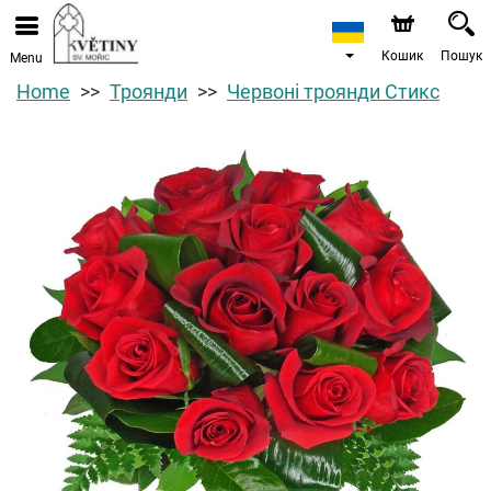
Кошик
Пошук
Menu
Home
Троянди
Червоні троянди Стикс