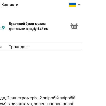
|
Контакти
Будь-який букет можна
доставити в радіусі 43 км
и
Троянди
да, 2 альстромерія, 2 звіробій звіробій
кум), хризантема, зелені наповнювачі