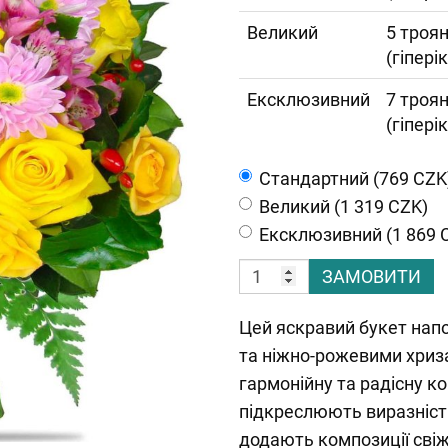
Великий
5 троян
(гіпері
Ексклюзивний
7 троян
(гіпері
Cтандартний (769 CZK
Великий (1 319 CZK)
Ексклюзивний (1 869 
ЗАМОВИТИ
Цей яскравий букет на
та ніжно-рожевими хриз
гармонійну та радісну к
підкреслюють виразність 
додають композиції свіж