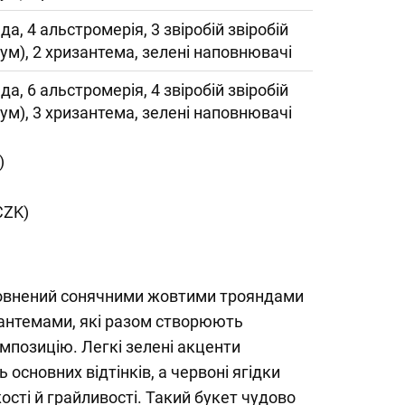
да, 4 альстромерія, 3 звіробій звіробій
кум), 2 хризантема, зелені наповнювачі
да, 6 альстромерія, 4 звіробій звіробій
кум), 3 хризантема, зелені наповнювачі
)
CZK)
повнений сонячними жовтими трояндами
антемами, які разом створюють
омпозицію. Легкі зелені акценти
основних відтінків, а червоні ягідки
ості й грайливості. Такий букет чудово