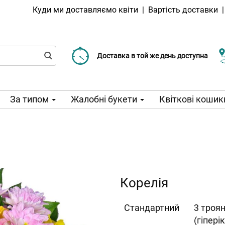
Куди ми доставляємо квіти
|
Вартість доставки
Доставка від 99 CZK
Виберіть дату доставки
Доставка в той же день доступна
За типом
Жалобні букети
Квіткові кошик
Корелія
Cтандартний
3 троян
(гіпері