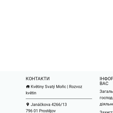
КОНТАКТИ
ІНФО
ВАС
Květiny Svatý Mořic | Rozvoz
Загаль
květin
господ
діяльн
Janáčkova 4266/13
796 01 Prostějov
Захист