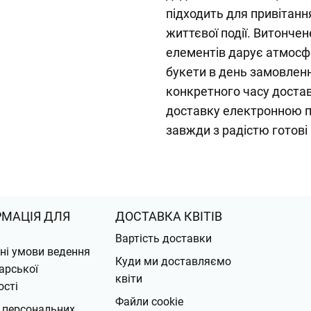
підходить для привітанн
життєвої події. Витонче
елементів дарує атмосф
букети в день замовленн
конкретного часу доста
доставку електронною п
завжди з радістю готові
РМАЦІЯ ДЛЯ
ДОСТАВКА КВІТІВ
Вартість доставки
ні умови ведення
Куди ми доставляємо
арської
квіти
ості
Файли cookie
 персональних