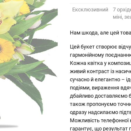
Ексклюзивний
7 орхід
міні, з
Нам шкода, але цей това
Цей букет створює відчу
гармонійному поєднанню
Кожна квітка у компози
живий контраст із наси
сучасно й елегантно – ід
подіями, вираження вдяч
дбайливо доставляємо бу
також пропонуємо точний
одразу надсилаємо під
Можливість телефонної 
гарантує, що результат 