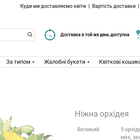
Куди ми доставляємо квіти
|
Вартість доставки
Доставка від 99 CZK
Виберіть дату доставки
Доставка в той же день доступна
За типом
Жалобні букети
Квіткові кошик
Ніжна орхідея
Великий
5 орхід
міні, з