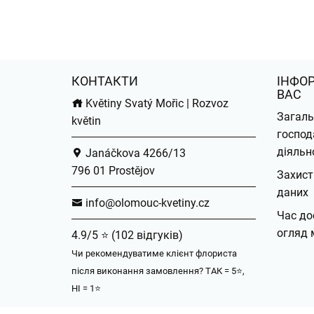
КОНТАКТИ
ІНФО
ВАС
Květiny Svatý Mořic | Rozvoz
Загаль
květin
господ
діяльн
Janáčkova 4266/13
796 01 Prostějov
Захист
даних
info@olomouc-kvetiny.cz
Час до
огляд 
4.9/5 ⭐ (102 відгуків)
Чи рекомендуватиме клієнт флориста
після виконання замовлення? ТАК = 5⭐,
НІ = 1⭐