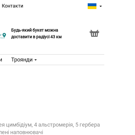
|
Контакти
Будь-який букет можна
доставити в радіусі 43 км
и
Троянди
ея цимбідіум, 4 альстромерія, 5 гербера
елені наповнювачі