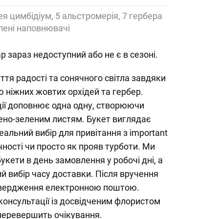
ея цимбідіум, 5 альстромерія, 7 гербера
елені наповнювачі
р зараз недоступний або не є в сезоні.
ття радості та сонячного світла завдяки
 ніжних жовтих орхідей та гербер.
ції доповнює одна одну, створюючи
чено-зеленим листям. Букет виглядає
еальний вибір для привітання з important
ності чи просто як прояв турботи. Ми
кети в день замовлення у робочі дні, а
 вибір часу доставки. Після вручення
твердження електронною поштою.
консультації із досвідченим флористом
перевершить очікування.