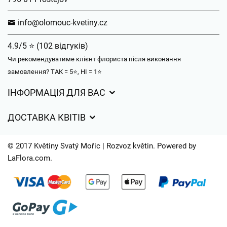
info@olomouc-kvetiny.cz
4.9/5 ⭐ (102 відгуків)
Чи рекомендуватиме клієнт флориста після виконання
замовлення? ТАК = 5⭐, НІ = 1⭐
ІНФОРМАЦІЯ ДЛЯ ВАС
Загальні умови ведення господарської діяльності
ДОСТАВКА КВІТІВ
Захист персональних даних
Вартість доставки
Час доставки квітів – огляд можливостей
© 2017 Květiny Svatý Mořic | Rozvoz květin. Powered by
Куди ми доставляємо квіти
LaFlora.com
.
Файли cookie
Контакти