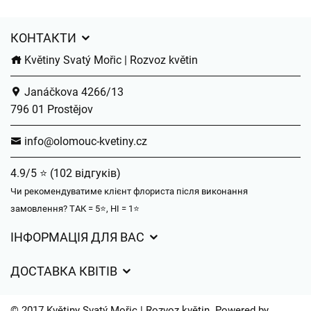
КОНТАКТИ
Květiny Svatý Mořic | Rozvoz květin
Janáčkova 4266/13
796 01 Prostějov
info@olomouc-kvetiny.cz
4.9/5 ⭐ (102 відгуків)
Чи рекомендуватиме клієнт флориста після виконання
замовлення? ТАК = 5⭐, НІ = 1⭐
ІНФОРМАЦІЯ ДЛЯ ВАС
Загальні умови ведення господарської діяльності
ДОСТАВКА КВІТІВ
Захист персональних даних
Вартість доставки
Час доставки квітів – огляд можливостей
© 2017 Květiny Svatý Mořic | Rozvoz květin. Powered by