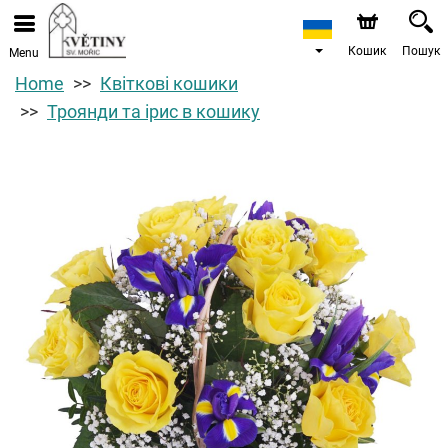
Кошик
Пошук
Menu
Home
Квіткові кошики
Троянди та ірис в кошику