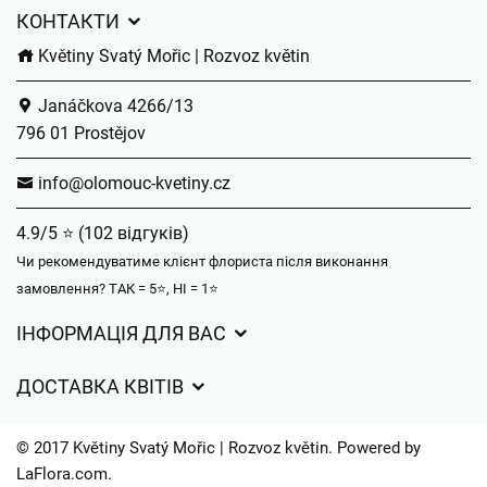
КОНТАКТИ
Květiny Svatý Mořic | Rozvoz květin
Janáčkova 4266/13
796 01 Prostějov
info@olomouc-kvetiny.cz
4.9/5 ⭐ (102 відгуків)
Чи рекомендуватиме клієнт флориста після виконання
замовлення? ТАК = 5⭐, НІ = 1⭐
ІНФОРМАЦІЯ ДЛЯ ВАС
Загальні умови ведення господарської діяльності
ДОСТАВКА КВІТІВ
Захист персональних даних
Вартість доставки
Час доставки квітів – огляд можливостей
© 2017 Květiny Svatý Mořic | Rozvoz květin. Powered by
Куди ми доставляємо квіти
LaFlora.com
.