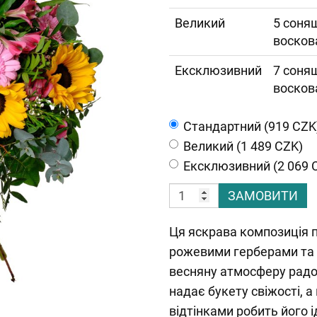
Великий
5 соняш
воскова
Ексклюзивний
7 соняш
воскова
Cтандартний (919 CZK
Великий (1 489 CZK)
Ексклюзивний (2 069 
ЗАМОВИТИ
Ця яскрава композиція п
рожевими герберами та
весняну атмосферу радос
надає букету свіжості, 
відтінками робить його 