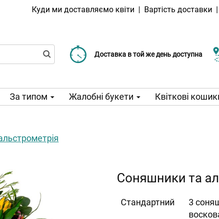
Куди ми доставляємо квіти
|
Вартість доставки
Доставка від 99 CZK
Виберіть дату доставки
Доставка в той же день доступна
За типом
Жалобні букети
Квіткові кошик
альстрометрія
Соняшники та ал
Cтандартний
3 соняш
воскова