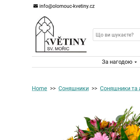
info@olomouc-kvetiny.cz
За нагодою
Home
Соняшники
Соняшники та 