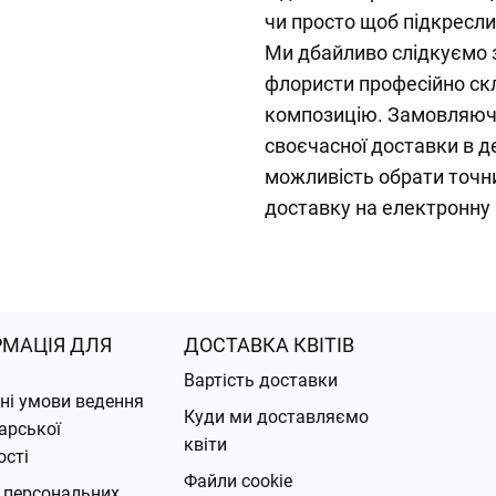
чи просто щоб підкресли
Ми дбайливо слідкуємо 
флористи професійно с
композицію. Замовляючи
своєчасної доставки в д
можливість обрати точни
доставку на електронну
РМАЦІЯ ДЛЯ
ДОСТАВКА КВІТІВ
Вартість доставки
ні умови ведення
Куди ми доставляємо
арської
квіти
ості
Файли cookie
 персональних