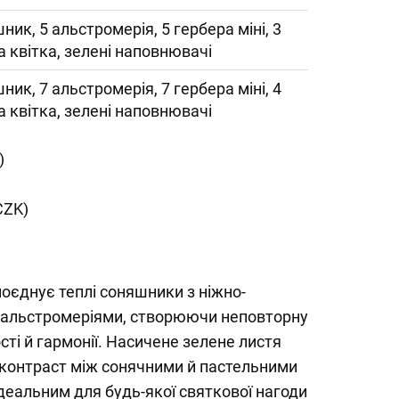
ник, 5 альстромерія, 5 гербера міні, 3
 квітка, зелені наповнювачі
ник, 7 альстромерія, 7 гербера міні, 4
 квітка, зелені наповнювачі
)
CZK)
оєднує теплі соняшники з ніжно-
 альстромеріями, створюючи неповторну
ті й гармонії. Насичене зелене листя
а контраст між сонячними й пастельними
ідеальним для будь-якої святкової нагоди