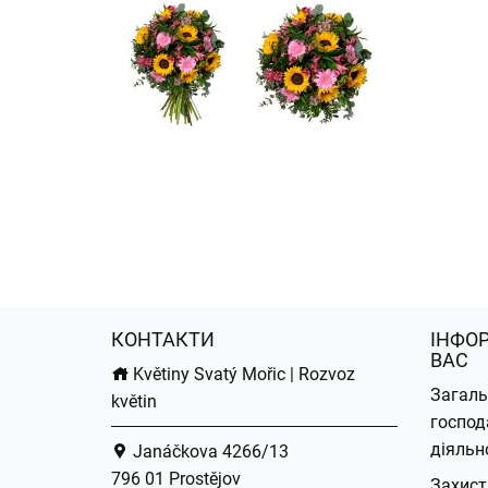
КОНТАКТИ
ІНФО
ВАС
Květiny Svatý Mořic | Rozvoz
Загаль
květin
господ
діяльн
Janáčkova 4266/13
796 01 Prostějov
Захист