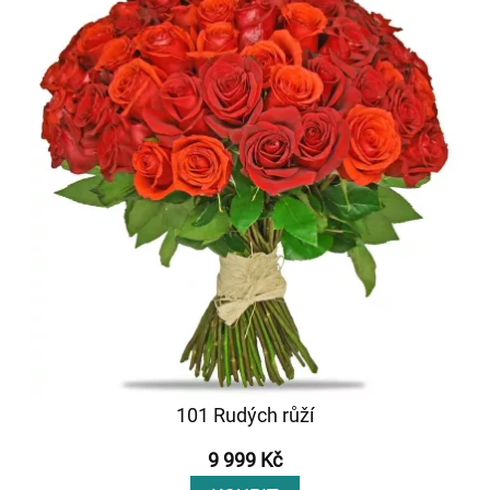
101 Rudých růží
9 999 Kč