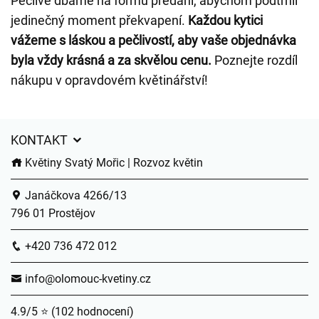
Pečlivě dbáme na formu předání, abychom podtrhli
jedinečný moment překvapení.
Každou kytici
vážeme s láskou a pečlivostí, aby vaše objednávka
byla vždy krásná a za skvělou cenu.
Poznejte rozdíl
nákupu v opravdovém květinářství!
KONTAKT
Květiny Svatý Mořic | Rozvoz květin
Janáčkova 4266/13
796 01 Prostějov
+420 736 472 012
info@olomouc-kvetiny.cz
4.9/5 ⭐ (102 hodnocení)