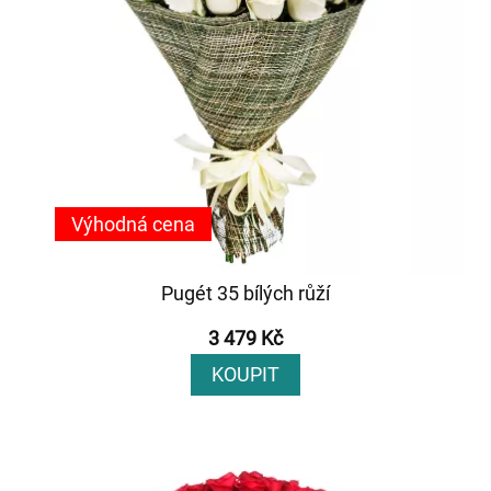
Výhodná cena
Pugét 35 bílých růží
3 479 Kč
KOUPIT